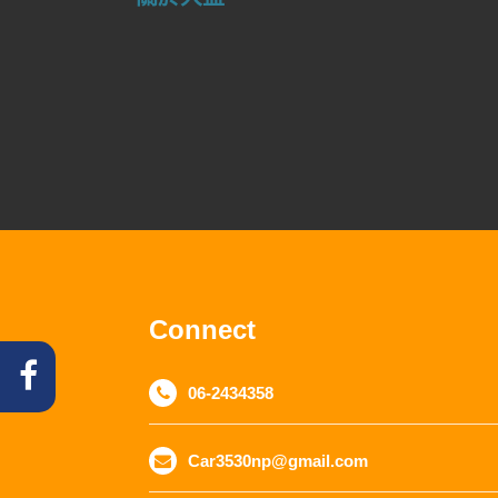
Connect
06-2434358
Car3530np@gmail.com